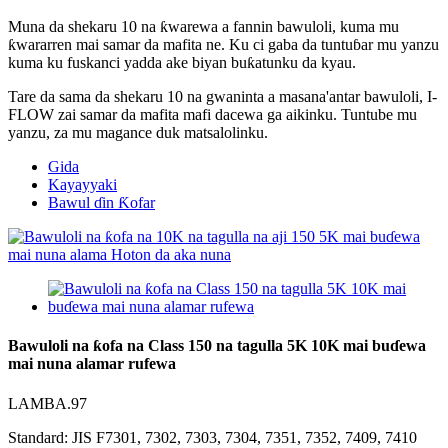
Muna da shekaru 10 na ƙwarewa a fannin bawuloli, kuma mu
ƙwararren mai samar da mafita ne. Ku ci gaba da tuntuɓar mu yanzu
kuma ku fuskanci yadda ake biyan buƙatunku da kyau.
Tare da sama da shekaru 10 na gwaninta a masana'antar bawuloli, I-
FLOW zai samar da mafita mafi dacewa ga aikinku. Tuntube mu
yanzu, za mu magance duk matsalolinku.
Gida
Kayayyaki
Bawul ɗin Ƙofar
Bawuloli na ƙofa na Class 150 na tagulla 5K 10K mai buɗewa
mai nuna alamar rufewa
LAMBA.97
Standard: JIS F7301, 7302, 7303, 7304, 7351, 7352, 7409, 7410