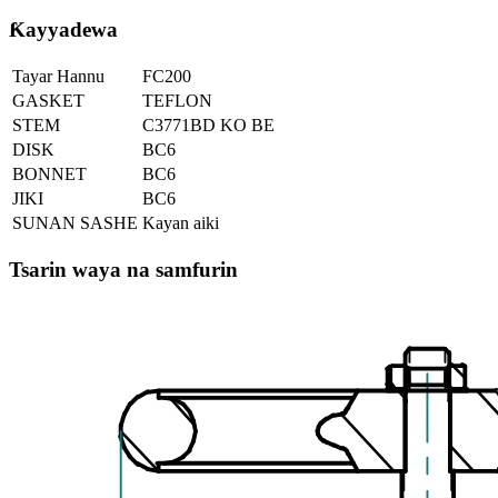
Ƙayyadewa
Tayar Hannu
FC200
GASKET
TEFLON
STEM
C3771BD KO BE
DISK
BC6
BONNET
BC6
JIKI
BC6
SUNAN SASHE
Kayan aiki
Tsarin waya na samfurin