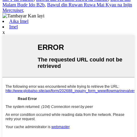
Malam Buɗe Ido B2b
,
Bawul ɗin Ruwan Ruwa Mai Kyau na Injin
Mercruiser
,
Aika Imel
Imel
x