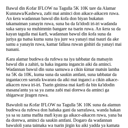
Bawul ɗin Ƙofar IFLOW na Tagulla 5K 10K tare da Alamar
Kunnawa/Kashewa, zaɓi mai aminci don aikace-aikacen ruwa.
An ƙera waɗannan bawul ɗin ƙofa don biyan buƙatun
takamaiman yanayin ruwa, suna ba da fa'idodi iri-iri waɗanda
suka sanya su muhimmin ɓangare na tsarin ruwa. An ƙera su da
kayan tagulla mai ƙarfi, waɗannan bawul ɗin ƙofa suna da
juriya ga tsatsa kuma suna iya jure wa yanayi mai tsauri da ake
samu a yanayin ruwa, kamar fallasa ruwan gishiri da yanayi mai
tsanani.
Ƙara alamar buɗewa da rufewa na iya tabbatar da matsayin
bawul ɗin a zahiri, ta haka inganta ingancin aiki da aminci.
Waɗannan bawul ɗin suna samuwa a cikin ƙimar matsin lamba
na 5K da 10K, kuma suna da sauƙin amfani, suna tabbatar da
ingantaccen sarrafa kwarara da aiki mai inganci a cikin aikace-
aikacen ruwa iri-iri. Tsarin gininsa mai ƙarfi da bin ƙa'idodin
masana'antu ya sa ya zama zaɓi mai ɗorewa da aminci ga
shigarwar jiragen ruwa.
Bawuloli na Ƙofar IFLOW na Tagulla 5K 10K suna da alamun
buɗewa da rufewa don haɓaka gani da sarrafawa, wanda hakan
ya sa su zama mafita mafi kyau ga aikace-aikacen ruwa, yana ba
da dorewa, aminci da sauƙin amfani. Dogaro da waɗannan
bawuloli yana taimaka wa tsarin jirgin ku aiki yadda ya kamata