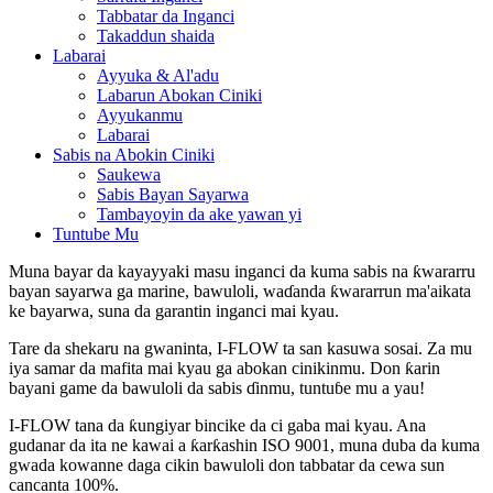
Tabbatar da Inganci
Takaddun shaida
Labarai
Ayyuka & Al'adu
Labarun Abokan Ciniki
Ayyukanmu
Labarai
Sabis na Abokin Ciniki
Saukewa
Sabis Bayan Sayarwa
Tambayoyin da ake yawan yi
Tuntube Mu
Muna bayar da kayayyaki masu inganci da kuma sabis na ƙwararru
bayan sayarwa ga marine, bawuloli, waɗanda ƙwararrun ma'aikata
ke bayarwa, suna da garantin inganci mai kyau.
Tare da shekaru na gwaninta, I-FLOW ta san kasuwa sosai. Za mu
iya samar da mafita mai kyau ga abokan cinikinmu. Don ƙarin
bayani game da bawuloli da sabis ɗinmu, tuntuɓe mu a yau!
I-FLOW tana da ƙungiyar bincike da ci gaba mai kyau. Ana
gudanar da ita ne kawai a ƙarƙashin ISO 9001, muna duba da kuma
gwada kowanne daga cikin bawuloli don tabbatar da cewa sun
cancanta 100%.