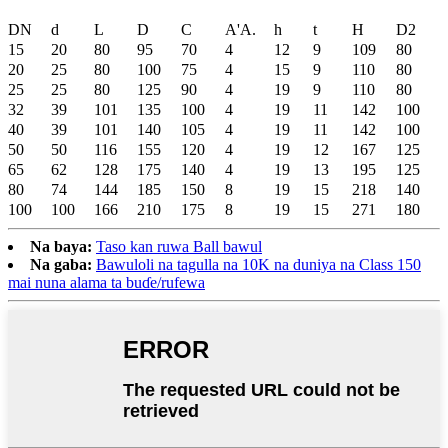
DN
d
L
D
C
A'A.
h
t
H
D2
15
20
80
95
70
4
12
9
109
80
20
25
80
100
75
4
15
9
110
80
25
25
80
125
90
4
19
9
110
80
32
39
101
135
100
4
19
11
142
100
40
39
101
140
105
4
19
11
142
100
50
50
116
155
120
4
19
12
167
125
65
62
128
175
140
4
19
13
195
125
80
74
144
185
150
8
19
15
218
140
100
100
166
210
175
8
19
15
271
180
Na baya:
Taso kan ruwa Ball bawul
Na gaba:
Bawuloli na tagulla na 10K na duniya na Class 150
mai nuna alama ta buɗe/rufewa