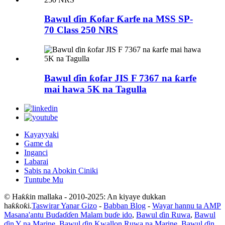
Bawul ɗin Ƙofar Ƙarfe na MSS SP-
70 Class 250 NRS
Bawul ɗin ƙofar JIS F 7367 na ƙarfe
mai hawa 5K na Tagulla
Kayayyaki
Game da
Inganci
Labarai
Sabis na Abokin Ciniki
Tuntube Mu
© Haƙƙin mallaka - 2010-2025: An kiyaye dukkan
haƙƙoƙi.
Taswirar Yanar Gizo
-
Babban Blog
-
Wayar hannu ta AMP
Masana'antu Buɗaɗɗen Malam buɗe ido
,
Bawul ɗin Ruwa
,
Bawul
ɗin Y na Marine
,
Bawul ɗin Kwallon Ruwa na Marine
,
Bawul ɗin