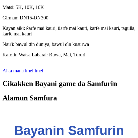
Matsi: 5K, 10K, 16K
Girman: DN15-DN300
Kayan aiki: ƙarfe mai kauri, ƙarfe mai kauri, ƙarfe mai kauri, tagulla,
ƙarfe mai kauri
Nau'i: bawul ɗin duniya, bawul ɗin kusurwa
Kafofin Watsa Labarai: Ruwa, Mai, Tururi
Aika mana imel
Imel
Cikakken Bayani game da Samfurin
Alamun Samfura
Bayanin Samfurin