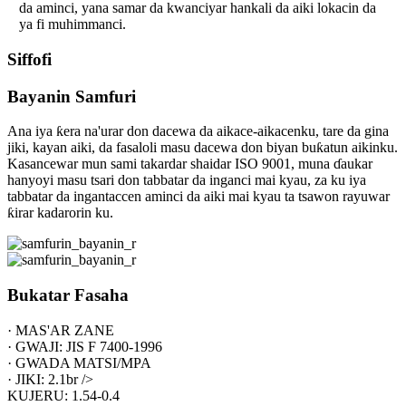
da aminci, yana samar da kwanciyar hankali da aiki lokacin da
ya fi muhimmanci.
Siffofi
Bayanin Samfuri
Ana iya ƙera na'urar don dacewa da aikace-aikacenku, tare da gina
jiki, kayan aiki, da fasaloli masu dacewa don biyan buƙatun aikinku.
Kasancewar mun sami takardar shaidar ISO 9001, muna ɗaukar
hanyoyi masu tsari don tabbatar da inganci mai kyau, za ku iya
tabbatar da ingantaccen aminci da aiki mai kyau ta tsawon rayuwar
ƙirar kadarorin ku.
Bukatar Fasaha
· MAS'AR ZANE
· GWAJI: JIS F 7400-1996
· GWADA MATSI/MPA
· JIKI: 2.1br />
KUJERU: 1.54-0.4