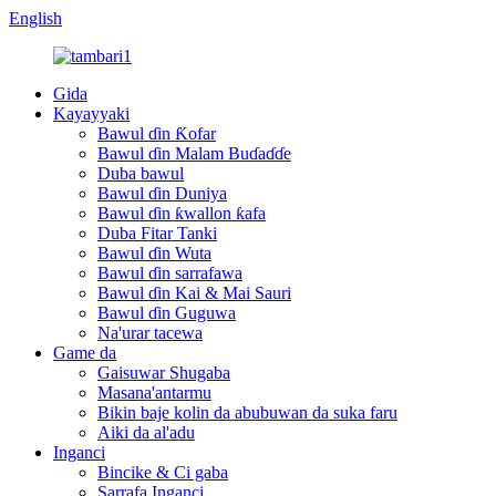
English
Gida
Kayayyaki
Bawul ɗin Ƙofar
Bawul ɗin Malam Buɗaɗɗe
Duba bawul
Bawul ɗin Duniya
Bawul ɗin ƙwallon ƙafa
Duba Fitar Tanki
Bawul ɗin Wuta
Bawul ɗin sarrafawa
Bawul ɗin Kai & Mai Sauri
Bawul ɗin Guguwa
Na'urar tacewa
Game da
Gaisuwar Shugaba
Masana'antarmu
Bikin baje kolin da abubuwan da suka faru
Aiki da al'adu
Inganci
Bincike & Ci gaba
Sarrafa Inganci