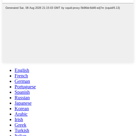
English
French
German
Portuguese
Spanish
Russian
Japanese
Korean
Arabic
Irish
Greek
Turkish
Italian