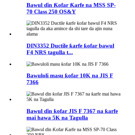
Bawul ɗin Ƙofar Ƙarfe na MSS SP-
70 Class 250 OS&Y
DIN3352 Ductile ƙarfe ƙofar bawul
F4 NRS tagulla t...
Bawuloli masu ƙofar 10K na JIS F
7366
Bawul ɗin ƙofar JIS F 7367 na ƙarfe
mai hawa 5K na Tagulla