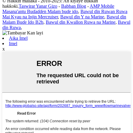
© Haƙƙin mallaka - 2010-2025: An kiyaye dukkan
haƙƙoƙi.
Taswirar Yanar Gizo
-
Babban Blog
-
AMP Mobile
Masana'antu Buɗaɗɗen Malam buɗe ido
,
Bawul ɗin Ruwan Ruwa
Mai Kyau na Injin Mercruiser
,
Bawul ɗin Y na Marine
,
Bawul ɗin
Malam Buɗe Ido B2b
,
Bawul ɗin Kwallon Ruwa na Marine
,
Bawul
ɗin Ruwa
,
Aika Imel
Imel
x