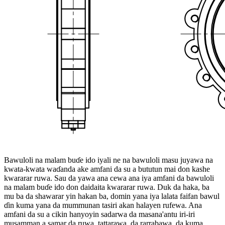
Bawuloli na malam buɗe ido iyali ne na bawuloli masu juyawa na
kwata-kwata waɗanda ake amfani da su a bututun mai don kashe
kwararar ruwa. Sau da yawa ana cewa ana iya amfani da bawuloli
na malam buɗe ido don daidaita kwararar ruwa. Duk da haka, ba
mu ba da shawarar yin hakan ba, domin yana iya lalata faifan bawul
ɗin kuma yana da mummunan tasiri akan halayen rufewa. Ana
amfani da su a cikin hanyoyin sadarwa da masana'antu iri-iri
musamman a samar da ruwa, tattarawa, da rarrabawa, da kuma