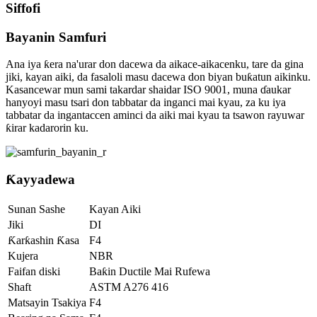
Siffofi
Bayanin Samfuri
Ana iya ƙera na'urar don dacewa da aikace-aikacenku, tare da gina
jiki, kayan aiki, da fasaloli masu dacewa don biyan buƙatun aikinku.
Kasancewar mun sami takardar shaidar ISO 9001, muna ɗaukar
hanyoyi masu tsari don tabbatar da inganci mai kyau, za ku iya
tabbatar da ingantaccen aminci da aiki mai kyau ta tsawon rayuwar
ƙirar kadarorin ku.
Ƙayyadewa
Sunan Sashe
Kayan Aiki
Jiki
DI
Ƙarƙashin Ƙasa
F4
Kujera
NBR
Faifan diski
Baƙin Ductile Mai Rufewa
Shaft
ASTM A276 416
Matsayin Tsakiya
F4