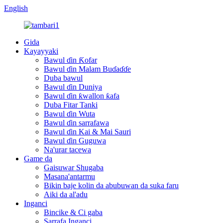
English
Gida
Kayayyaki
Bawul ɗin Ƙofar
Bawul ɗin Malam Buɗaɗɗe
Duba bawul
Bawul ɗin Duniya
Bawul ɗin ƙwallon ƙafa
Duba Fitar Tanki
Bawul ɗin Wuta
Bawul ɗin sarrafawa
Bawul ɗin Kai & Mai Sauri
Bawul ɗin Guguwa
Na'urar tacewa
Game da
Gaisuwar Shugaba
Masana'antarmu
Bikin baje kolin da abubuwan da suka faru
Aiki da al'adu
Inganci
Bincike & Ci gaba
Sarrafa Inganci