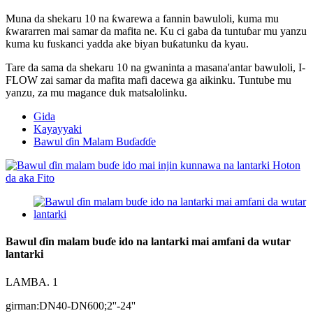
Muna da shekaru 10 na ƙwarewa a fannin bawuloli, kuma mu
ƙwararren mai samar da mafita ne. Ku ci gaba da tuntuɓar mu yanzu
kuma ku fuskanci yadda ake biyan buƙatunku da kyau.
Tare da sama da shekaru 10 na gwaninta a masana'antar bawuloli, I-
FLOW zai samar da mafita mafi dacewa ga aikinku. Tuntube mu
yanzu, za mu magance duk matsalolinku.
Gida
Kayayyaki
Bawul ɗin Malam Buɗaɗɗe
Bawul ɗin malam buɗe ido na lantarki mai amfani da wutar
lantarki
LAMBA. 1
girman:DN40-DN600;2''-24''