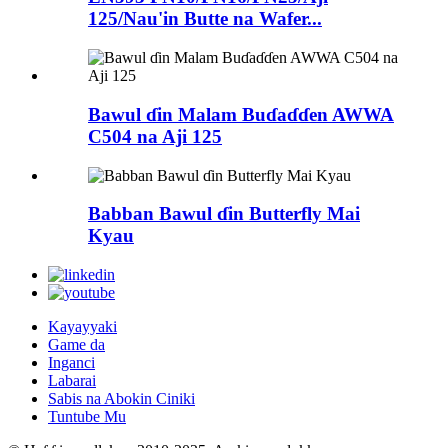
125/Nau'in Butte na Wafer...
Bawul ɗin Malam Buɗaɗɗen AWWA
C504 na Aji 125
Babban Bawul ɗin Butterfly Mai
Kyau
Kayayyaki
Game da
Inganci
Labarai
Sabis na Abokin Ciniki
Tuntube Mu