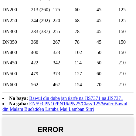
DN200
213 (260)
175
60
45
125
DN250
244 (292)
220
68
45
125
DN300
283 (337)
255
78
45
150
DN350
368
267
78
45
150
DN400
400
323
102
50
150
DN450
422
342
114
50
210
DN500
479
373
127
60
210
DN600
562
467
154
70
210
Na baya:
Bawul ɗin duba jan ƙarfe na JIS7371 na JIS7371
Na gaba:
EN593 PN10/PN16/PN25/Class 125/Wafer Bawul
ɗin Malam Buɗaɗɗen Lamba Mai Lamban Sirri