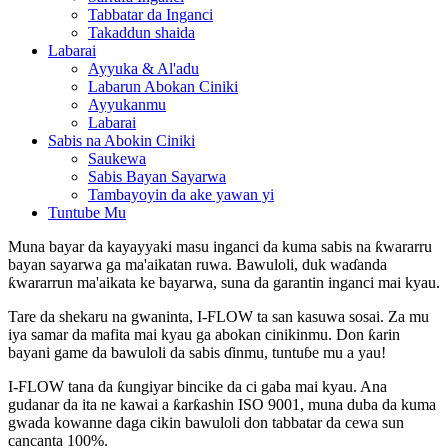
Tabbatar da Inganci
Takaddun shaida
Labarai
Ayyuka & Al'adu
Labarun Abokan Ciniki
Ayyukanmu
Labarai
Sabis na Abokin Ciniki
Saukewa
Sabis Bayan Sayarwa
Tambayoyin da ake yawan yi
Tuntube Mu
Muna bayar da kayayyaki masu inganci da kuma sabis na ƙwararru
bayan sayarwa ga ma'aikatan ruwa. Bawuloli, duk waɗanda
ƙwararrun ma'aikata ke bayarwa, suna da garantin inganci mai kyau.
Tare da shekaru na gwaninta, I-FLOW ta san kasuwa sosai. Za mu
iya samar da mafita mai kyau ga abokan cinikinmu. Don ƙarin
bayani game da bawuloli da sabis ɗinmu, tuntuɓe mu a yau!
I-FLOW tana da ƙungiyar bincike da ci gaba mai kyau. Ana
gudanar da ita ne kawai a ƙarƙashin ISO 9001, muna duba da kuma
gwada kowanne daga cikin bawuloli don tabbatar da cewa sun
cancanta 100%.