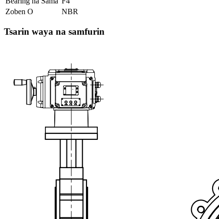
Bearing na Sama
F4
Zoben O
NBR
Tsarin waya na samfurin