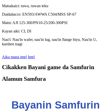
Matsakaici: ruwa, ruwan teku
Daidaitacce: EN593/AWWA C504/MSS SP-67
Matsi: AJI 125-300/PN10-25/200-300PSI
Kayan aiki: CI, DI
Nau'i: Nau'in wafer, nau'in lug, nau'in flange biyu, Nau'in U,
ƙarshen tsagi
Aika mana imel
Imel
Cikakken Bayani game da Samfurin
Alamun Samfura
Bayanin Samfurin