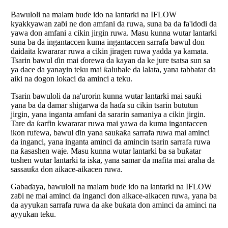
Bawuloli na malam buɗe ido na lantarki na IFLOW
kyakkyawan zaɓi ne don amfani da ruwa, suna ba da fa'idodi da
yawa don amfani a cikin jirgin ruwa. Masu kunna wutar lantarki
suna ba da ingantaccen kuma ingantaccen sarrafa bawul don
daidaita kwararar ruwa a cikin jiragen ruwa yadda ya kamata.
Tsarin bawul ɗin mai ɗorewa da kayan da ke jure tsatsa sun sa
ya dace da yanayin teku mai ƙalubale da lalata, yana tabbatar da
aiki na dogon lokaci da aminci a teku.
Tsarin bawuloli da na'urorin kunna wutar lantarki mai sauƙi
yana ba da damar shigarwa da haɗa su cikin tsarin bututun
jirgin, yana inganta amfani da sararin samaniya a cikin jirgin.
Tare da ƙarfin kwararar ruwa mai yawa da kuma ingantaccen
ikon rufewa, bawul ɗin yana sauƙaƙa sarrafa ruwa mai aminci
da inganci, yana inganta aminci da amincin tsarin sarrafa ruwa
na ƙasashen waje. Masu kunna wutar lantarki ba sa buƙatar
tushen wutar lantarki ta iska, yana samar da mafita mai araha da
sassauƙa don aikace-aikacen ruwa.
Gabaɗaya, bawuloli na malam buɗe ido na lantarki na IFLOW
zaɓi ne mai aminci da inganci don aikace-aikacen ruwa, yana ba
da ayyukan sarrafa ruwa da ake buƙata don aminci da aminci na
ayyukan teku.