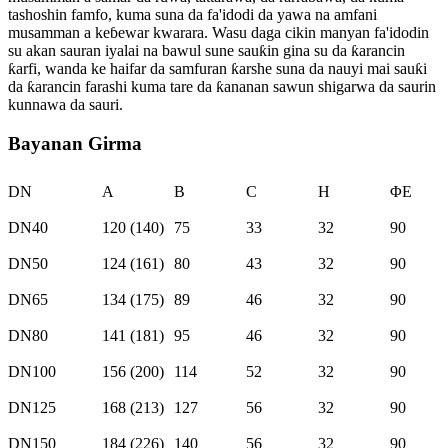
tashoshin famfo, kuma suna da fa'idodi da yawa na amfani
musamman a keɓewar kwarara. Wasu daga cikin manyan fa'idodin
su akan sauran iyalai na bawul sune sauƙin gina su da ƙarancin
ƙarfi, wanda ke haifar da samfuran ƙarshe suna da nauyi mai sauƙi
da ƙarancin farashi kuma tare da ƙananan sawun shigarwa da saurin
kunnawa da sauri.
Bayanan Girma
DN
A
B
C
H
ΦE
DN40
120 (140)
75
33
32
90
DN50
124 (161)
80
43
32
90
DN65
134 (175)
89
46
32
90
DN80
141 (181)
95
46
32
90
DN100
156 (200)
114
52
32
90
DN125
168 (213)
127
56
32
90
DN150
184 (226)
140
56
32
90